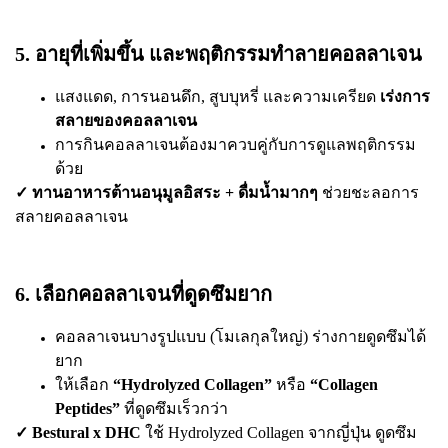
5. อายุที่เพิ่มขึ้น และพฤติกรรมทำลายคอลลาเจน
แสงแดด, การนอนดึก, สูบบุหรี่ และความเครียด
เร่งการ
สลายของคอลลาเจน
การกินคอลลาเจนต้องมาควบคู่กับการดูแลพฤติกรรม
ด้วย
✓ ทานอาหารต้านอนุมูลอิสระ + ดื่มน้ำมากๆ
ช่วยชะลอการ
สลายคอลลาเจน
6. เลือกคอลลาเจนที่ดูดซึมยาก
คอลลาเจนบางรูปแบบ (โมเลกุลใหญ่) ร่างกายดูดซึมได้
ยาก
ให้เลือก
“Hydrolyzed Collagen”
หรือ
“Collagen
Peptides”
ที่ดูดซึมเร็วกว่า
✓ Bestural x DHC
ใช้ Hydrolyzed Collagen จากญี่ปุ่น ดูดซึม