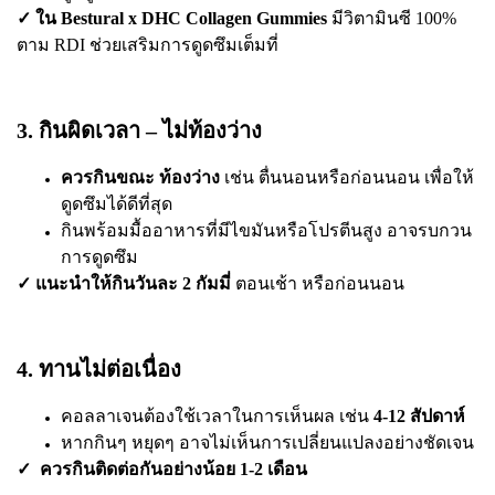
✓ ใน Bestural x DHC Collagen Gummies
มีวิตามินซี 100%
ตาม RDI ช่วยเสริมการดูดซึมเต็มที่
3. กินผิดเวลา – ไม่ท้องว่าง
ควรกินขณะ ท้องว่าง
เช่น ตื่นนอนหรือก่อนนอน เพื่อให้
ดูดซึมได้ดีที่สุด
กินพร้อมมื้ออาหารที่มีไขมันหรือโปรตีนสูง อาจรบกวน
การดูดซึม
✓ แนะนำให้กินวันละ 2 กัมมี่
ตอนเช้า หรือก่อนนอน
4. ทานไม่ต่อเนื่อง
คอลลาเจนต้องใช้เวลาในการเห็นผล เช่น
4-12 สัปดาห์
หากกินๆ หยุดๆ อาจไม่เห็นการเปลี่ยนแปลงอย่างชัดเจน
✓ ควรกินติดต่อกันอย่างน้อย 1-2 เดือน