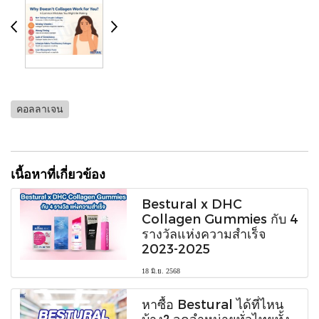
คอลลาเจน
เนื้อหาที่เกี่ยวข้อง
Bestural x DHC
Collagen Gummies กับ 4
รางวัลแห่งความสำเร็จ
2023-2025
18 มิ.ย. 2568
หาซื้อ Bestural ได้ที่ไหน
บ้าง? จุดจำหน่ายทั่วไทยทั้ง