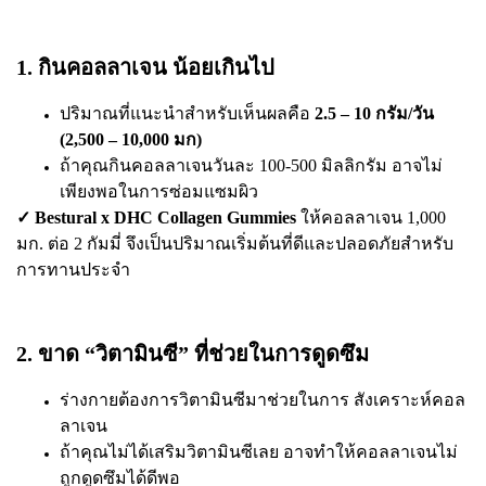
1. กินคอลลาเจน น้อยเกินไป
ปริมาณที่แนะนำสำหรับเห็นผลคือ
2.5 – 10 กรัม/วัน
(2,500 – 10,000 มก)
ถ้าคุณกินคอลลาเจนวันละ 100-500 มิลลิกรัม อาจไม่
เพียงพอในการซ่อมแซมผิว
✓ Bestural x DHC Collagen Gummies
ให้คอลลาเจน 1,000
มก. ต่อ 2 กัมมี่
จึงเป็นปริมาณเริ่มต้นที่ดีและปลอดภัยสำหรับ
การทานประจำ
2. ขาด “วิตามินซี” ที่ช่วยในการดูดซึม
ร่างกายต้องการวิตามินซีมาช่วยในการ สังเคราะห์คอล
ลาเจน
ถ้าคุณไม่ได้เสริมวิตามินซีเลย อาจทำให้คอลลาเจนไม่
ถูกดูดซึมได้ดีพอ