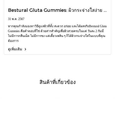
Bestural Gluta Gummies: ผิวกระจ่างใสง่าย ๆ
แค่วันละ 2 กัมมี่
31 พ.ค. 2567
หากคุณกำลังมองหาวิธีดูแลผิวที่ทั้ง สะดวก อร่อย และได้ผลจริงBestural Gluta
Gummies คือคำตอบที่ใช่ ด้วยสารสำคัญเพื่อผิวสวยครบในแค่ วันละ 2 กัมมี่
ไม่มีการกลืนเม็ด ไม่มีการชง แค่เคี้ยวเพลิน ๆ ก็ได้ผิวกระจ่างใสในแบบที่คุณ
ต้องการ
ดูเพิ่มเติม
สินค้าที่เกี่ยวข้อง