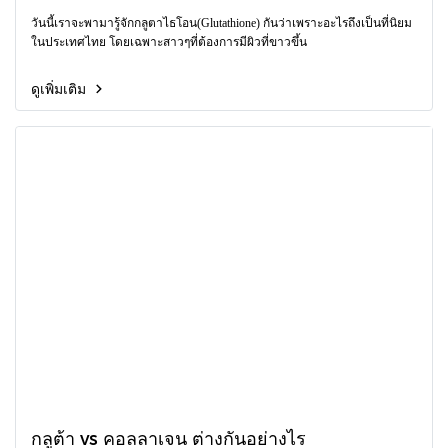
วันนี้เราจะพามารู้จักกลูตาไธโอน(Glutathione) กันว่าเพราะอะไรถึงเป็นที่นิยม
ในประเทศไทย โดยเฉพาะสาวๆที่ต้องการมีผิวที่ขาวขึ้น
ดูเพิ่มเติม
กลูต้า vs คอลลาเจน ต่างกันอย่างไร