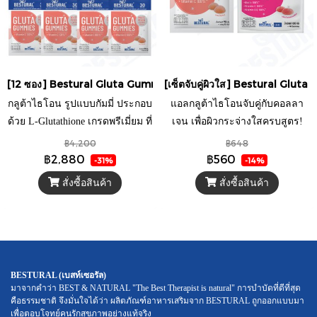
[12 ซอง] Bestural Gluta Gummies แอลกลูต้าไธโอนรูปแบบกัมมี่ ผสมว
[เซ็ตจับคู่ผิวใส] Bestural Gl
กลูต้าไธโอน รูปแบบกัมมี่ ประกอบ
แอลกลูต้าไธโอนจับคู่กับคอลลา
ด้วย L-Glutathione เกรดพรีเมี่ยม ที่
เจน เพื่อผิวกระจ่างใสครบสูตร!
ผ่านการรับรองจากประเทศญี่ปุ่น
ลดหมองคล้ำ + เสริมความยืดหยุ่น
฿4,200
฿648
และวิตามินซี ที่ช่วยให้การทำงาน
เคี้ยวง่าย อร่อย พร้อมบำรุงผิว ผม
฿2,880
฿560
-31%
-14%
ของ L-Glutathione มีประสิทธิภาพ
เล็บ และภูมิคุ้มกันในชุดเดียว
สั่งซื้อสินค้า
สั่งซื้อสินค้า
มากยิ่งขึ้น มากับรสชาติที่ทานง่าย
ด้วยการใส่กลิ่นไวท์พีช และลิ้นจี่
พร้อมกับรสชาติหอมหวานของน้ำ
ลิ้นจี่แท้อีกด้วย
BESTURAL (เบสท์เซอรัล)
มาจากคำว่า BEST & NATURAL "The Best Therapist is natural" การบำบัดที่ดีที่สุด
คือธรรมชาติ จึงมั่นใจได้ว่า ผลิตภัณฑ์อาหารเสริมจาก BESTURAL ถูกออกแบบมา
เพื่อตอบโจทย์คนรักสุขภาพอย่างแท้จริง