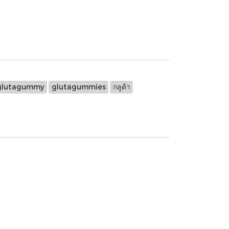
glutagummy
glutagummies
กลูต้า