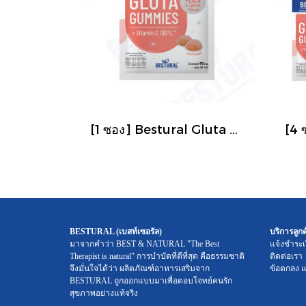
[1 ซอง] Bestural Gluta Gummies แอลกลูต้าไธโอนรูปแบบกัมมี่ ผสมวิตามินC 100% กลินไวท์พีช และลิ้นจี่
BESTURAL (เบสท์เซอรัล)
บริการลูกค
มาจากคำว่า BEST & NATURAL "The Best
แจ้งชำระเ
Therapist is natural" การบำบัดที่ดีที่สุด คือธรรมชาติ
ติดต่อเรา
จึงมั่นใจได้ว่า ผลิตภัณฑ์อาหารเสริมจาก
ข้อตกลง แ
BESTURAL ถูกออกแบบมาเพื่อตอบโจทย์คนรัก
สุขภาพอย่างแท้จริง