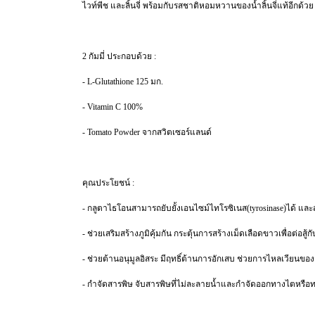
ไวท์พีช และลิ้นจี่ พร้อมกับรสชาติหอมหวานของน้ำลิ้นจี่แท้อีกด้วย
2 กัมมี่ ประกอบด้วย :
- L-Glutathione 125 มก.
- Vitamin C 100%
- Tomato Powder จากสวิตเซอร์แลนด์
คุณประโยชน์ :
- กลูตาไธโอนสามารถยับยั้งเอนไซม์ไทโรซิเนส(tyrosinase)ได้ และส
- ช่วยเสริมสร้างภูมิคุ้มกัน กระตุ้นการสร้างเม็ดเลือดขาวเพื่อต่อสู้
- ช่วยต้านอนุมูลอิสระ มีฤทธิ์ต้านการอักเสบ ช่วยการไหลเวียน
- กำจัดสารพิษ จับสารพิษที่ไม่ละลายน้ำและกำจัดออกทางไตหรือท