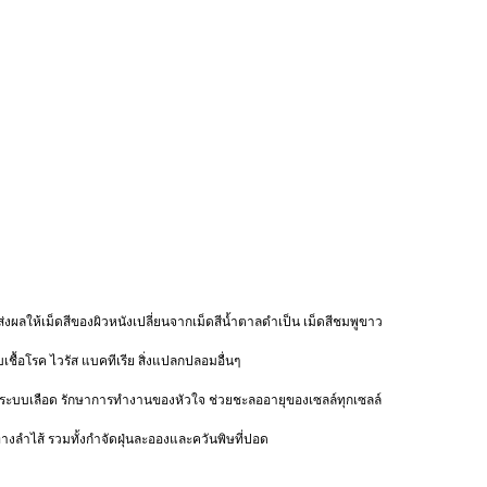
่งผลให้เม็ดสีของผิวหนังเปลี่ยนจากเม็ดสีน้ำตาลดำเป็น เม็ดสีชมพูขาว
กับเชื้อโรค ไวรัส แบคทีเรีย สิ่งแปลกปลอมอื่นๆ
ของระบบเลือด รักษาการทำงานของหัวใจ ช่วยชะลออายุของเซลล์ทุกเซลล์
างลำไส้ รวมทั้งกำจัดฝุ่นละอองและควันพิษที่ปอด