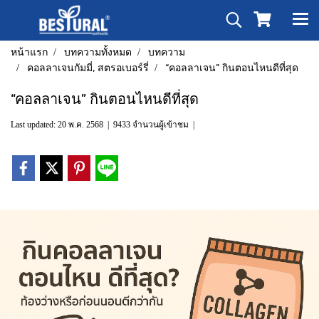
หน้าแรก
บทความทั้งหมด
บทความ
คอลลาเจนกัมมี่, สตรอเบอร์รี่
“คอลลาเจน” กินตอนไหนดีที่สุด
“คอลลาเจน” กินตอนไหนดีที่สุด
Last updated: 20 พ.ค. 2568
|
9433 จำนวนผู้เข้าชม
|