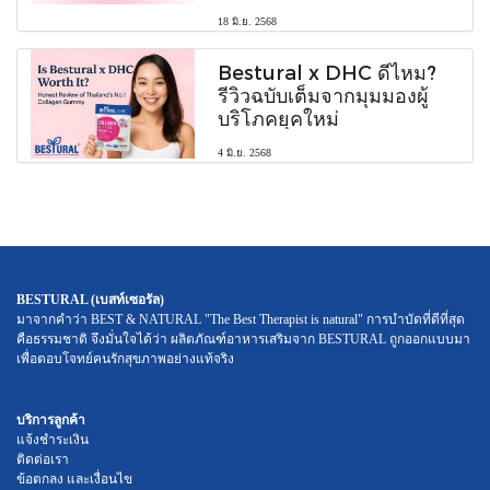
18 มิ.ย. 2568
Bestural x DHC ดีไหม?
รีวิวฉบับเต็มจากมุมมองผู้
บริโภคยุคใหม่
4 มิ.ย. 2568
BESTURAL (เบสท์เซอรัล)
มาจากคำว่า BEST & NATURAL "The Best Therapist is natural" การบำบัดที่ดีที่สุด
คือธรรมชาติ จึงมั่นใจได้ว่า ผลิตภัณฑ์อาหารเสริมจาก BESTURAL ถูกออกแบบมา
เพื่อตอบโจทย์คนรักสุขภาพอย่างแท้จริง
บริการลูกค้า
แจ้งชำระเงิน
ติดต่อเรา
ข้อตกลง และเงื่อนไข