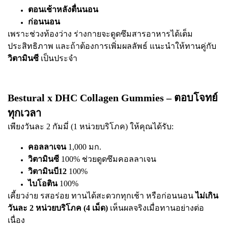
ตอนเช้าหลังตื่นนอน
ก่อนนอน
เพราะช่วงท้องว่าง ร่างกายจะดูดซึมสารอาหารได้เต็ม
ประสิทธิภาพ และถ้าต้องการเพิ่มผลลัพธ์ แนะนำให้ทานคู่กับ
วิตามินซี
เป็นประจำ
Bestural x DHC Collagen Gummies – ตอบโจทย์
ทุกเวลา
เพียงวันละ 2 กัมมี่ (1 หน่วยบริโภค) ให้คุณได้รับ:
คอลลาเจน
1,000 มก.
วิตามินซี
100% ช่วยดูดซึมคอลลาเจน
วิตามินบี12
100%
ไบโอติน
100%
เคี้ยวง่าย รสอร่อย ทานได้สะดวกทุกเช้า หรือก่อนนอน
ไม่เกิน
วันละ 2 หน่วยบริโภค (4 เม็ด)
เห็นผลจริงเมื่อทานอย่างต่อ
เนื่อง