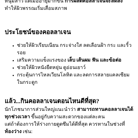
หนุ่มสาว แต่เมื่ออายุมากขึ้น
การผลิตคอลลาเจนจะลดลง
ทำให้ผิวพรรณเริ่มเสื่อมสภาพ
ประโยชน์ของคอลลาเจน
ช่วยให้ผิวเรียบเนียน กระจ่างใส ลดเลือนฝ้า กระ และริ้ว
รอย
เสริมความแข็งแรงของ
เล็บ เส้นผม ฟัน และข้อต่อ
ช่วยให้ผิวหนังยืดหยุ่น ดูอ่อนเยาว์
กระตุ้นการไหลเวียนโลหิต และลดการสลายแคลเซียม
ในกระดูก
แล้ว...กินคอลลาเจนตอนไหนดีที่สุด?
นักโภชนาการส่วนใหญ่แนะนำว่า
สามารถทานคอลลาเจนได้
ทุกช่วงเวลา
ขึ้นอยู่กับความสะดวกของแต่ละคน
แต่ถ้าต้องการให้ร่างกายดูดซึมได้ดีที่สุด ควรทานในช่วงที่
ท้องว่าง
เช่น: