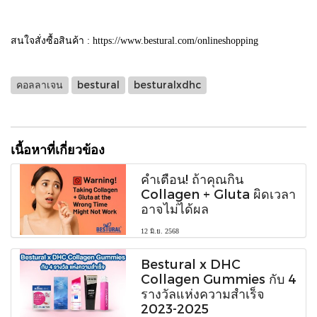
สนใจสั่งซื้อสินค้า :
https://www.bestural.com/onlineshopping
คอลลาเจน
bestural
besturalxdhc
เนื้อหาที่เกี่ยวข้อง
คำเตือน! ถ้าคุณกิน
Collagen + Gluta ผิดเวลา
อาจไม่ได้ผล
12 มิ.ย. 2568
Bestural x DHC
Collagen Gummies กับ 4
รางวัลแห่งความสำเร็จ
2023-2025