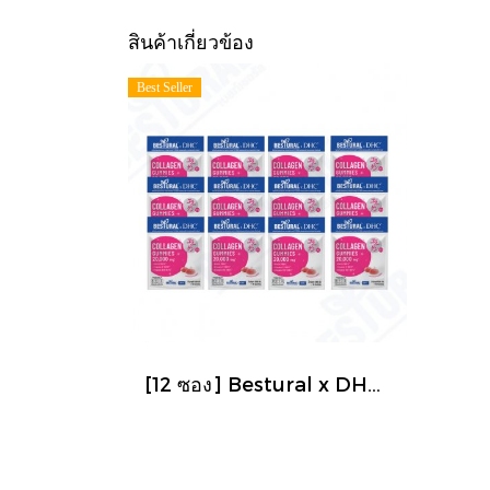
สินค้าเกี่ยวข้อง
Best Seller
[12 ซอง] Bestural x DHC Collagen Gummies คอลลาเจนกัมมี่ ผสมวิตามินซี วิตามินบี12 ไบโอติน รสสตรอเบอร์รี่ (1 ซอง 40 กัมมี่)