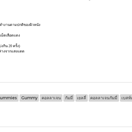
ารทำงานตามปกติของผิวหนัง
์เม็ดเลือดแดง
กิน 20 ครั้ง)
ยส ห่างจากแสงแดด
ummies
Gummy
คอลลาเจน
กัมมี่
เยลลี่
คอลลาเจนกัมมี่
เบสท์