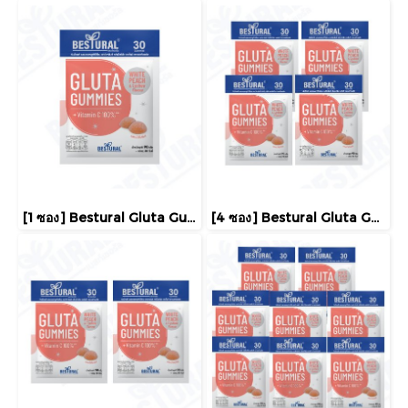
[1 ซอง] Bestural Gluta Gummies แอลกลูต้าไธโอนรูปแบบกัมมี่ ผสมวิตามินC 100% กลินไวท์พีช และลิ้นจี่
[4 ซอง] Bestural Gluta Gummies แอลกลูต้าไธโอนรูปแบบกัมมี่ ผสมวิตามินC 100% กลินไวท์พีช และลิ้นจี่