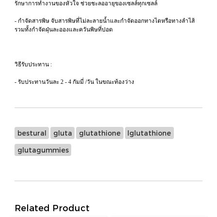
รักษาการทำงานของหัวใจ ช่วยชะลออายุของเซลล์ทุกเซลล์
- กำจัดสารพิษ จับสารพิษที่ไม่ละลายน้ำและกำจัดออกทางไตหรือทางลำไส้
รวมทั้งกำจัดฝุ่นละอองและควันพิษที่ปอด
วิธีรับประทาน :
- รับประทานวันละ 2 - 4 กัมมี่ /วัน ในขณะท้องว่าง
bestural
gluta
glutathione
lglutathione
glutagummies
Related Product