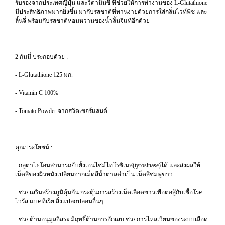
รับรองจากประเทศญี่ปุ่น และวิตามินซี ที่ช่วยให้การทำงานของ L-Glutathione
มีประสิทธิภาพมากยิ่งขึ้น มากับรสชาติที่ทานง่ายด้วยการใส่กลิ่นไวท์พีช และ
ลิ้นจี่ พร้อมกับรสชาติหอมหวานของน้ำลิ้นจี่แท้อีกด้วย
2 กัมมี่ ประกอบด้วย :
- L-Glutathione 125 มก.
- Vitamin C 100%
- Tomato Powder จากสวิตเซอร์แลนด์
คุณประโยชน์ :
- กลูตาไธโอนสามารถยับยั้งเอนไซม์ไทโรซิเนส(tyrosinase)ได้ และส่งผลให้
เม็ดสีของผิวหนังเปลี่ยนจากเม็ดสีน้ำตาลดำเป็น เม็ดสีชมพูขาว
- ช่วยเสริมสร้างภูมิคุ้มกัน กระตุ้นการสร้างเม็ดเลือดขาวเพื่อต่อสู้กับเชื้อโรค
ไวรัส แบคทีเรีย สิ่งแปลกปลอมอื่นๆ
- ช่วยต้านอนุมูลอิสระ มีฤทธิ์ต้านการอักเสบ ช่วยการไหลเวียนของระบบเลือด