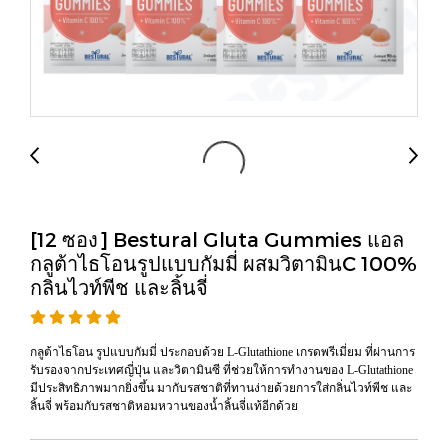
[12 ซอง] Bestural Gluta Gummies แอล
กลูต้าไธโอนรูปแบบกัมมี่ ผสมวิตามินC 100%
กลินไวท์พีช และลิ้นจี่
กลูต้าไธโอน รูปแบบกัมมี่ ประกอบด้วย L-Glutathione เกรดพรีเมี่ยม ที่ผ่านการ
รับรองจากประเทศญี่ปุ่น และวิตามินซี ที่ช่วยให้การทำงานของ L-Glutathione
มีประสิทธิภาพมากยิ่งขึ้น มากับรสชาติที่ทานง่ายด้วยการใส่กลิ่นไวท์พีช และ
ลิ้นจี่ พร้อมกับรสชาติหอมหวานของน้ำลิ้นจี่แท้อีกด้วย