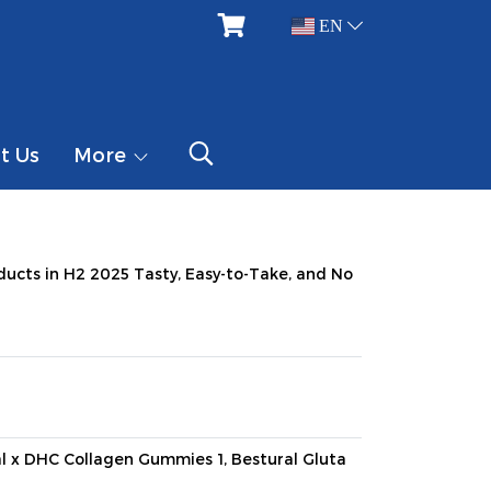
EN
t Us
More
ucts in H2 2025 Tasty, Easy-to-Take, and No
l x DHC Collagen Gummies 1, Bestural Gluta