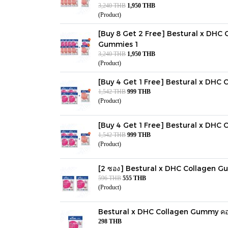
3,240 THB
1,950 THB
(Product)
[Buy 8 Get 2 Free] Bestural x DHC
Gummies 1
3,240 THB
1,950 THB
(Product)
[Buy 4 Get 1 Free] Bestural x DHC
1,542 THB
999 THB
(Product)
[Buy 4 Get 1 Free] Bestural x DHC
1,542 THB
999 THB
(Product)
[2 ซอง] Bestural x DHC Collagen Gummie
596 THB
555 THB
(Product)
Bestural x DHC Collagen Gummy คอลลาเ
298 THB